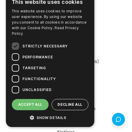
This website uses cookies
This website uses cookies to improve
PRODUTOS
user experience. By using our website
you consent to all cookies in accordance
Suporte
with our Cookie Policy.
Read Privacy
Policy
Localizador de produtos
STRICTLY NECESSARY
Login da SureTrend
PERFORMANCE
Shop Online (Estados Unidos)
TARGETING
Shop Online (Austrália)
FUNCTIONALITY
UNCLASSIFIED
EMPRESA
ACCEPT ALL
DECLINE ALL
Entre em contato conosco
SHOW DETAILS
Feedbac
Carreiras
Notícias