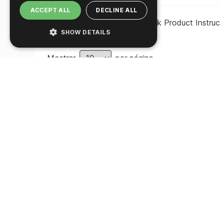
ACCEPT ALL
DECLINE ALL
Automated Thermal Block Product Instruc
SHOW DETAILS
Mostrar
por página
Compre este produto 
Pronto para fazer o pedido? Compre este 
pode estar disponível em diferentes var