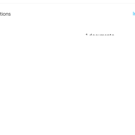
I
tions
1
documento
on-line
produto diretamente na loja virtual dos EUA ou n
iações e tamanhos.