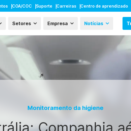
ntos
COA/COC
Suporte
Carreiras
Centro de aprendizado
Setores
Empresa
Notícias
T
Monitoramento da higiene
rália: Companhia a