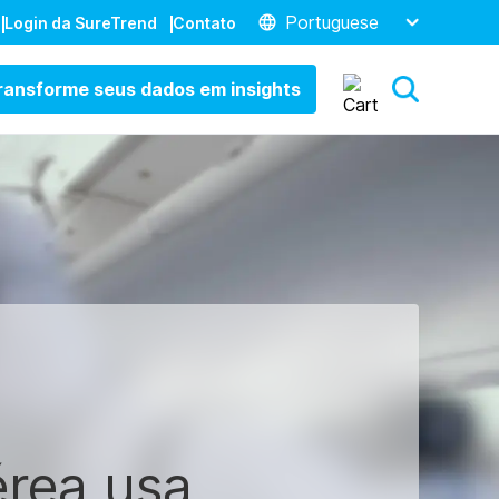
Portuguese
Login da SureTrend
Contato
ransforme seus dados em insights
érea usa