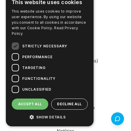
This website uses cookies
This website uses cookies to improve
PRODUTOS
user experience. By using our website
you consent to all cookies in accordance
Suporte
with our Cookie Policy.
Read Privacy
Policy
Localizador de produtos
STRICTLY NECESSARY
Login da SureTrend
PERFORMANCE
Shop Online (Estados Unidos)
TARGETING
Shop Online (Austrália)
FUNCTIONALITY
UNCLASSIFIED
EMPRESA
ACCEPT ALL
DECLINE ALL
Entre em contato conosco
SHOW DETAILS
Feedbac
Carreiras