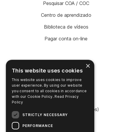
Pesquisar COA / COC
Centro de aprendizado
Biblioteca de vídeos
Pagar conta on-line
×
PRODUTOS
This website uses cookies
Suporte
This website uses cookies to improve
Localizador de produtos
user experience. By using our website
you consent to all cookies in accordance
with our Cookie Policy.
Read Privacy
Login da SureTrend
Policy
Shop Online (Estados Unidos)
STRICTLY NECESSARY
Shop Online (Austrália)
PERFORMANCE