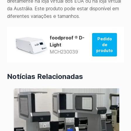
diretamente na loja virtual dos EUA ou na loja virtual
da Austrália. Este produto pode estar disponível em
diferentes variações e tamanhos.
foodproof ® D-
Pedido
Light
de
produto
MCH230039
Pedido da
loja dos
EUA
Notícias Relacionadas
Pedido da
loja dos
EUA