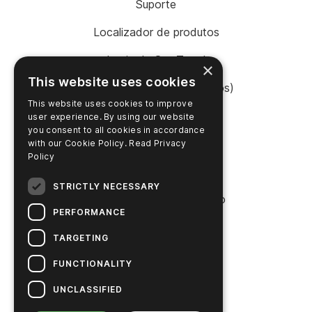
Suporte
Localizador de produtos
Login da SureTrend
×
This website uses cookies
Shop Online (Estados Unidos)
This website uses cookies to improve
Shop Online (Austrália)
user experience. By using our website
you consent to all cookies in accordance
with our Cookie Policy.
Read Privacy
Policy
EMPRESA
STRICTLY NECESSARY
Entre em contato conosco
PERFORMANCE
Carreiras
TARGETING
Notícias
FUNCTIONALITY
História da Hygiena
UNCLASSIFIED
Soluções sustentáveis