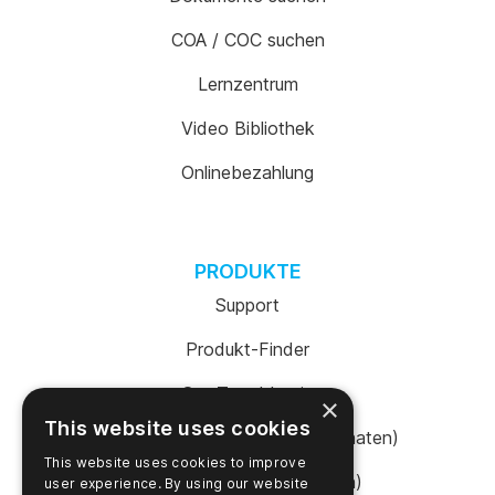
COA / COC suchen
Lernzentrum
Video Bibliothek
Onlinebezahlung
PRODUKTE
Support
Produkt-Finder
SureTrend Login
×
This website uses cookies
Online einkaufen (Vereinigte Staaten)
This website uses cookies to improve
Online einkaufen (Australien)
user experience. By using our website