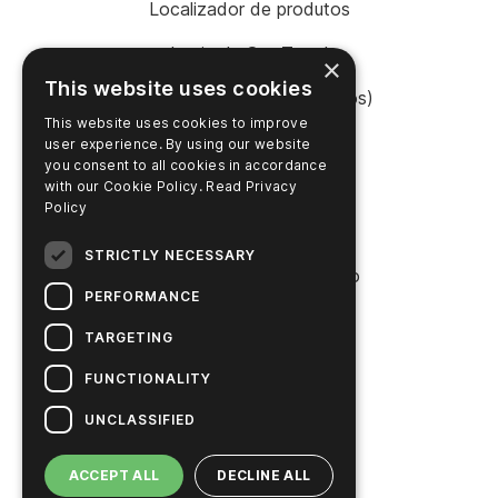
Localizador de produtos
Login da SureTrend
×
This website uses cookies
Shop Online (Estados Unidos)
This website uses cookies to improve
Shop Online (Austrália)
user experience. By using our website
you consent to all cookies in accordance
with our Cookie Policy.
Read Privacy
Policy
EMPRESA
STRICTLY NECESSARY
Entre em contato conosco
PERFORMANCE
Carreiras
TARGETING
Notícias
FUNCTIONALITY
História da Hygiena
UNCLASSIFIED
Soluções sustentáveis
ACCEPT ALL
DECLINE ALL