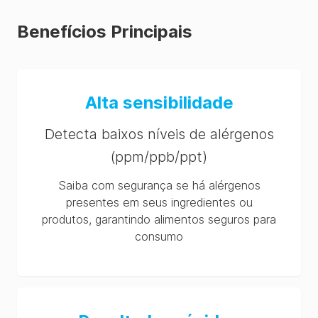
SDS (TH-th)
Benefícios Principais
AlerTox Sticks (Total
Milk, BLG, Casein and
Egg) Extraction Buffer
SDS (MX-es)
Alta sensibilidade
AlerTox Sticks (Total
Milk, BLG, Casein and
Detecta baixos níveis de alérgenos
Egg) Extraction Buffer
SDS (GB-en)
(ppm/ppb/ppt)
AlerTox Sticks (Total
Saiba com segurança se há alérgenos
Milk, BLG, Casein and
presentes em seus ingredientes ou
Egg) Extraction Buffer
produtos, garantindo alimentos seguros para
SDS (CN-zh)
consumo
AlerTox Sticks (Total
Milk, BLG, Casein and
Egg) Extraction Buffer
SDS (DE-de)
AlerTox Sticks (Total