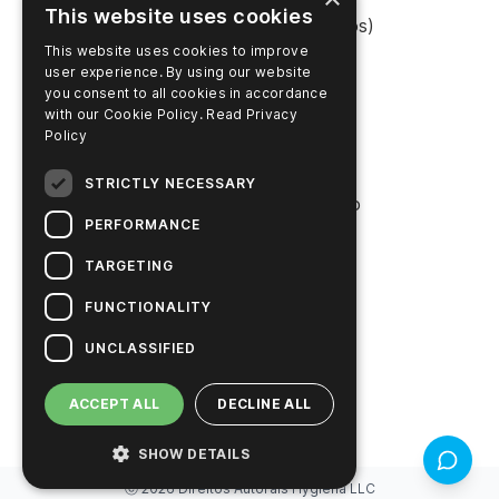
This website uses cookies
Shop Online (Estados Unidos)
This website uses cookies to improve
Shop Online (Austrália)
user experience. By using our website
you consent to all cookies in accordance
with our Cookie Policy.
Read Privacy
Policy
EMPRESA
STRICTLY NECESSARY
Entre em contato conosco
PERFORMANCE
Carreiras
TARGETING
Notícias
FUNCTIONALITY
História da Hygiena
UNCLASSIFIED
Soluções sustentáveis
ACCEPT ALL
DECLINE ALL
SHOW DETAILS
Feedbac
ⓒ
2026
Direitos Autorais
Hygiena LLC