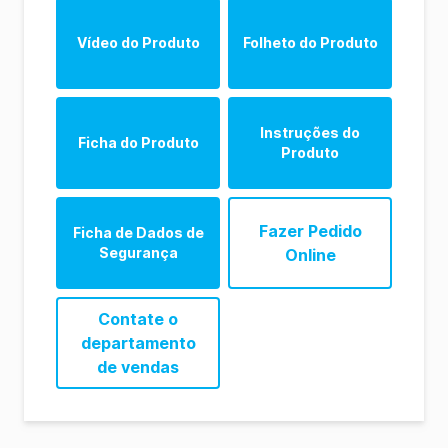
Vídeo do Produto
Folheto do Produto
Allergen Product
Range (EN)
Instruções do
Ficha do Produto
Produto
Allergen Product
Range (CN)
AlerTox Sticks Product
AlerTox Sticks BLG
Sheet (EN)
Instructions (EN)
Fazer Pedido
Ficha de Dados de
Segurança
Online
AlerTox Sticks Product
AlerTox Sticks BLG
Sheet (ES)
Instructions (ES)
AlerTox Sticks (Total
Contate o
AlerTox Sticks Product
Milk, BLG, Casein and
departamento
Sheet (FR)
Egg) Extraction Buffer
de vendas
SDS (US-en)
AlerTox Sticks (Total
Milk, BLG, Casein and
Egg) Extraction Buffer