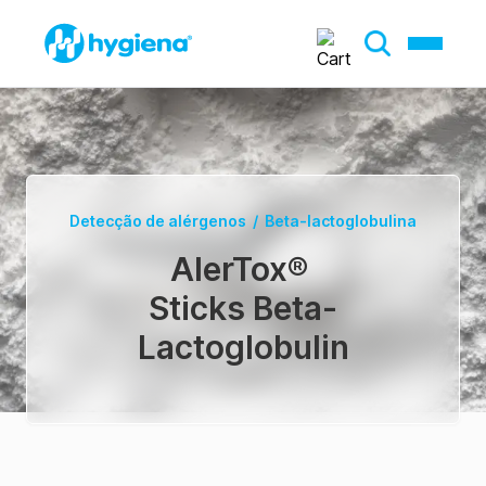
Detecção de alérgenos
/
Beta-lactoglobulina
AlerTox
®
Sticks Beta-
Lactoglobulin