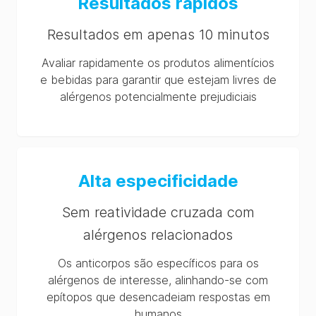
Resultados rápidos
Milk, BLG, Casein and
Egg) Extraction Buffer
Resultados em apenas 10 minutos
SDS (ES-es)
Avaliar rapidamente os produtos alimentícios
AlerTox Sticks (Total
e bebidas para garantir que estejam livres de
Milk, BLG, Casein and
alérgenos potencialmente prejudiciais
Egg) Extraction Buffer
SDS (FR-fr)
AlerTox Sticks (Total
Milk, BLG, Casein and
Egg) Extraction Buffer
Alta especificidade
SDS (CA-en)
AlerTox Sticks (Total
Sem reatividade cruzada com
Milk, BLG, Casein and
alérgenos relacionados
Egg) Extraction Buffer
SDS (BR-pt)
Os anticorpos são específicos para os
AlerTox Sticks (Total
alérgenos de interesse, alinhando-se com
Milk, BLG, Casein and
epítopos que desencadeiam respostas em
Egg) Extraction Buffer
humanos