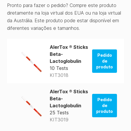
Pronto para fazer o pedido? Compre este produto
diretamente na loja virtual dos EUA ou na loja virtual
da Austrália. Este produto pode estar disponível em
diferentes variações e tamanhos.
AlerTox ® Sticks
Beta-
Pedido
Lactoglobulin
de
produto
10 Tests
KIT3018
Pedido da
loja dos
EUA
AlerTox ® Sticks
Beta-
Pedido
Pedido da
Lactoglobulin
de
loja dos
produto
25 Tests
EUA
KIT3019
Pedido da
loja dos