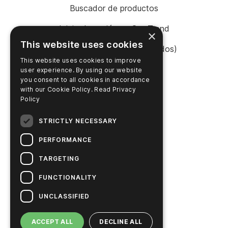
Buscador de productos
Inicio de sesión en SureTrend
×
This website uses cookies
Tienda en línea (Estados Unidos)
This website uses cookies to improve
Tienda en línea (Australia)
user experience. By using our website
you consent to all cookies in accordance
with our Cookie Policy.
Read Privacy
Policy
EMPRESA
STRICTLY NECESSARY
Contacte con nosotros
PERFORMANCE
Carreras profesionales
TARGETING
Noticias
FUNCTIONALITY
Historia de Hygiena
UNCLASSIFIED
Soluciones sostenibles
ACCEPT ALL
DECLINE ALL