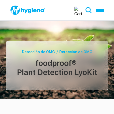
Detección de OMG
/
Detección de OMG
foodproof
®
Plant Detection LyoKit