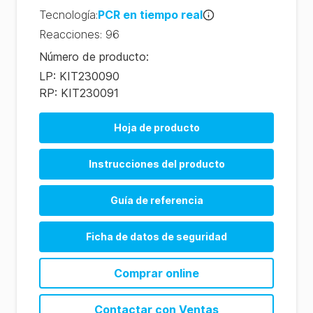
Tecnología
:
PCR en tiempo real
Reacciones
:
96
Número de producto
:
LP: KIT230090
RP: KIT230091
Hoja de producto
Instrucciones del producto
Guía de referencia
Ficha de datos de seguridad
Comprar online
Contactar con Ventas