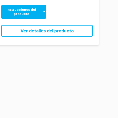
Instrucciones del
producto
Basic
Ver detalles del producto
Aspergillus
Beer Spoiling Bacteria
Clostridium botulinum
Legionella
Listeria
Spoilage Yeasts
Yeast and Mold
Alicyclobacillus
Chino