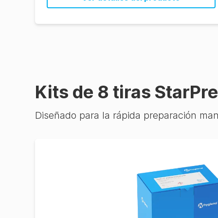
Enterobacteriaceae
plus Salmonella
STEC
Vibrio
Salmonella
Kits de 8 tiras StarP
Salmonella plus
Cronobacter
Diseñado para la rápida preparación man