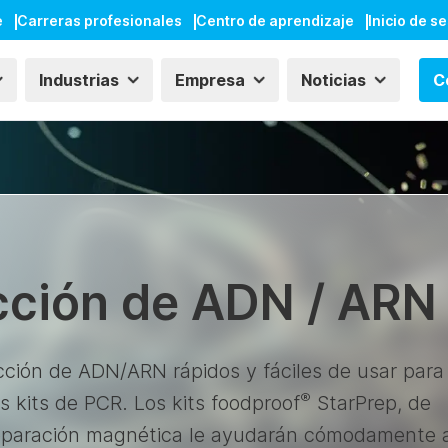
e
Carreras profesionales
Centro de aprendizaje
Inicio de s
Industrias
Empresa
Noticias
C
acción de ADN / ARN
cción de ADN/ARN rápidos y fáciles de usar para
®
s kits de PCR. Los kits foodproof
StarPrep, de
reparación magnética le ayudarán cómodamente 