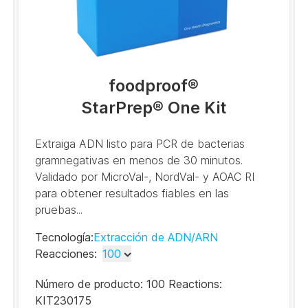
foodproof
®
StarPrep® One Kit
Extraiga ADN listo para PCR de bacterias
gramnegativas en menos de 30 minutos.
Validado por MicroVal-, NordVal- y AOAC RI
para obtener resultados fiables en las
pruebas...
Tecnología
:
Extracción de ADN/ARN
Reacciones
:
100
100
Número de producto:
100 Reactions:
500
KIT230175