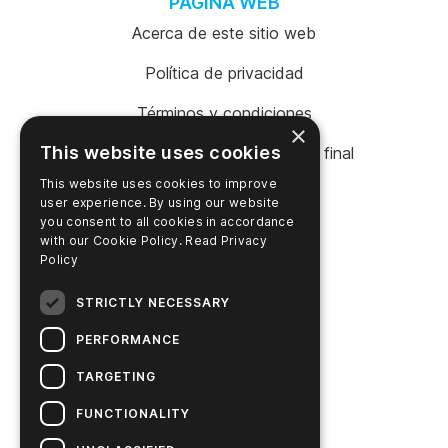
PÁGINA WEB
Acerca de este sitio web
Política de privacidad
Términos y condiciones
×
This website uses cookies
Acuerdo de licencia de usuario final
This website uses cookies to improve
Busque en
user experience. By using our website
you consent to all cookies in accordance
with our Cookie Policy.
Read Privacy
Policy
RECURSOS
STRICTLY NECESSARY
Buscar documentos
PERFORMANCE
Buscar COA / COC
TARGETING
Centro de aprendizaje
FUNCTIONALITY
Videoteca