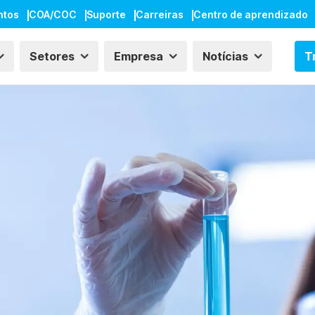
ntos
COA/COC
Suporte
Carreiras
Centro de aprendizado
Setores
Empresa
Notícias
T