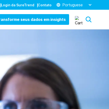
Portuguese
Login da SureTrend
Contato
ransforme seus dados em insights