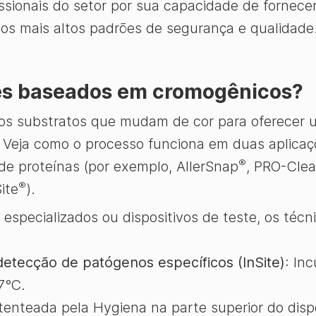
issionais do setor por sua capacidade de fornece
dos mais altos padrões de segurança e qualidade
es baseados em cromogênicos?
s substratos que mudam de cor para oferecer um
Veja como o processo funciona em duas aplicaç
®
de proteínas (por exemplo, AllerSnap
, PRO-Cle
®
ite
).
especializados ou dispositivos de teste, os téc
detecção de patógenos específicos (InSite)
: In
7°C.
enteada pela Hygiena na parte superior do disp