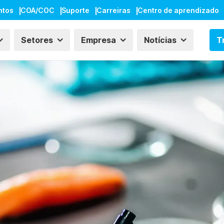
ntos
COA/COC
Suporte
Carreiras
Centro de aprendizado
Setores
Empresa
Notícias
T