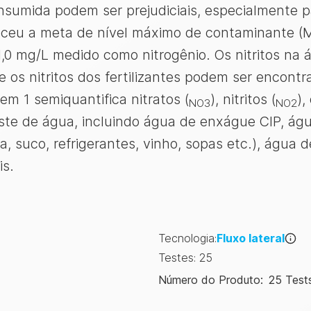
onsumida podem ser prejudiciais, especialmente 
eu a meta de nível máximo de contaminante (MCL
m 1,0 mg/L medido como nitrogênio. Os nitritos n
os nitritos dos fertilizantes podem ser encontr
em 1 semiquantifica nitratos (
), nitritos (
),
NO3
NO2
ste de água, incluindo água de enxágue CIP, á
ja, suco, refrigerantes, vinho, sopas etc.), água 
is.
Tecnologia
:
Fluxo lateral
Testes
:
25
Número do Produto
:
25 Test