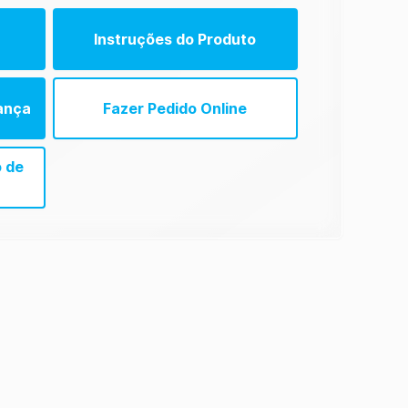
Instruções do Produto
t (EN)
ança
Fazer Pedido Online
t (ES)
 de