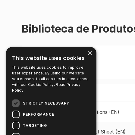
Biblioteca de Produto
×
This website uses cookies
This website uses cookies to improve
user experience. By using our website
you consent to all cookies in accordance
with our Cookie Policy.
Read Privacy
Policy
Título
STRICTLY NECESSARY
5-in-1 Water Test Instructions (EN)
PERFORMANCE
TARGETING
5-in-1 Water Test Product Sheet (EN)