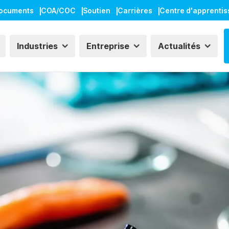
ocuments
COA/COC
Soutien
Carrières
Centre d'apprenti
Industries
Entreprise
Actualités