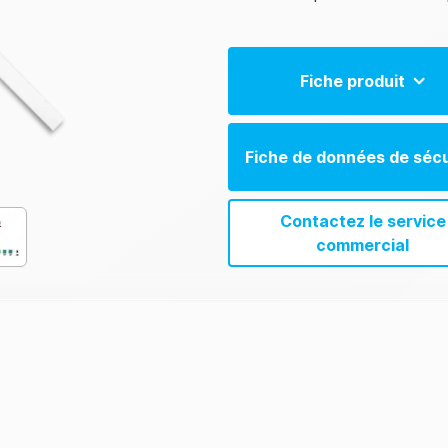
Fiche produit
5-in-1 Water Test Product Shee
Fiche de données de sécu
5-in-1 Water Test Product Shee
Contactez le service
commercial