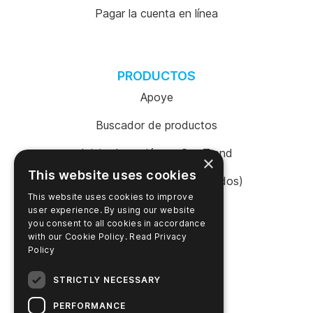
Pagar la cuenta en línea
PRODUCTOS
Apoye
Buscador de productos
Inicio de sesión en SureTrend
×
This website uses cookies
Tienda en línea (Estados Unidos)
This website uses cookies to improve
Tienda en línea (Australia)
user experience. By using our website
you consent to all cookies in accordance
with our Cookie Policy.
Read Privacy
Policy
EMPRESA
STRICTLY NECESSARY
Contacte con nosotros
PERFORMANCE