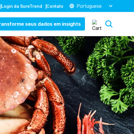
Portuguese
Login da SureTrend
Contato
ransforme seus dados em insights