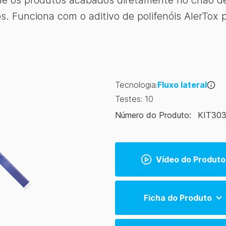
e os produtos acabados diretamente no chão de 
. Funciona com o aditivo de polifenóis AlerTox p
Tecnologia
:
Fluxo lateral
Testes
:
10
Número do Produto
:
KIT30
Vídeo do Produto
Ficha do Produto
AlerTox Sticks Product Sheet