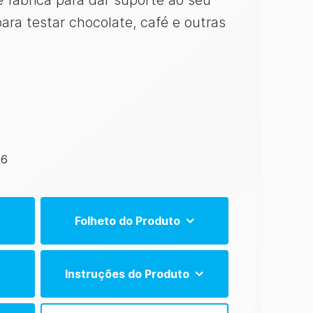
fábrica para dar suporte ao seu
ara testar chocolate, café e outras
36
Folheto do Produto
Allergen Product Range (EN)
Instruções do Produto
Allergen Product Range (CN)
 (EN)
AlerTox Sticks Crustacean