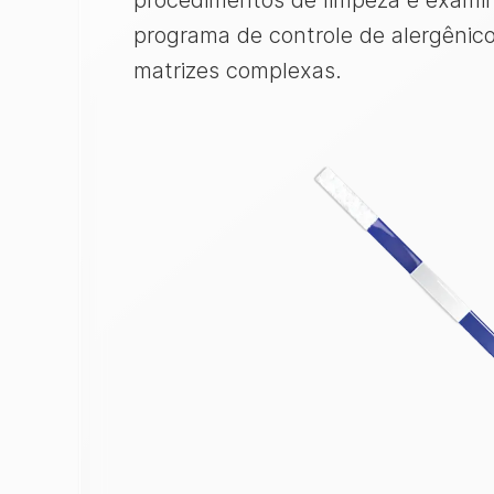
procedimentos de limpeza e examin
programa de controle de alergênicos
matrizes complexas.