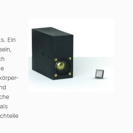
s. Ein
sein,
ch
ge
körper-
und
iche
als
chteile