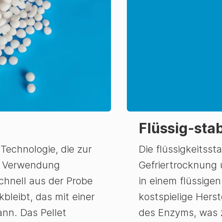
Flüssig-stab
e Technologie, die zur
Die flüssigkeitss
er Verwendung
Gefriertrocknung ü
chnell aus der Probe
in einem flüssige
bleibt, das mit einer
kostspielige Herst
ann. Das Pellet
des Enzyms, was 