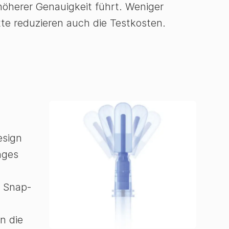
öherer Genauigkeit führt. Weniger
tte reduzieren auch die Testkosten.
esign
nges
e Snap-
en die