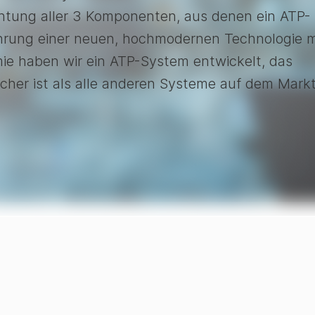
htung aller 3 Komponenten, aus denen ein ATP-
hrung einer neuen, hochmodernen Technologie m
ie haben wir ein ATP-System entwickelt, das
licher ist als alle anderen Systeme auf dem Markt