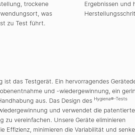
stellung, trockene
Ergebnissen und h
rwendungsort, was
Herstellungsschri
t zu Test führt.
g ist das Testgerät. Ein hervorragendes Geräted
 Probenentnahme und -wiedergewinnung, ein geri
Hygiena®-Tests
e Handhabung aus. Das Design des
wiedergewinnung und verwendet die patentiert
g zu vereinfachen. Unsere Geräte eliminieren
e Effizienz, minimieren die Variabilität und senk