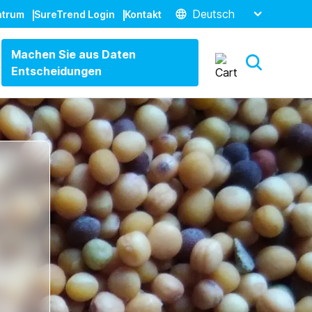
Deutsch
ntrum
SureTrend Login
Kontakt
Machen Sie aus Daten
Entscheidungen