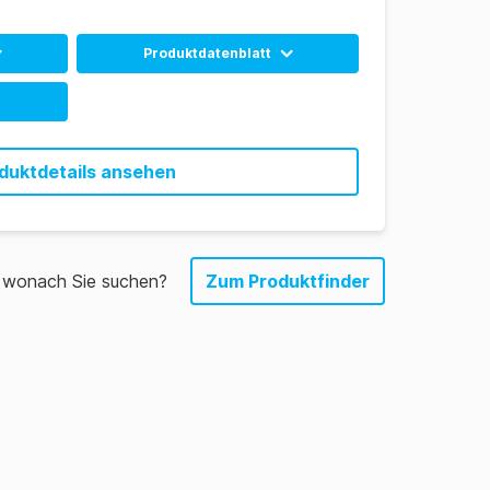
Produktdatenblatt
 (EN)
Englisch
 (CN)
Spanisch
duktdetails ansehen
Französisch
, wonach Sie suchen?
Zum Produktfinder