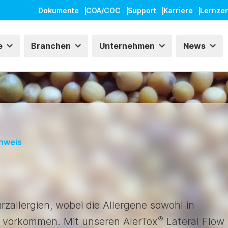
Dokumente
COA/COC
Support
Karriere
Lernze
e
Branchen
Unternehmen
News
hweis
rzallergien, wobei die Allergene sowohl in
®
 vorkommen. Mit unseren AlerTox
Lateral Flow