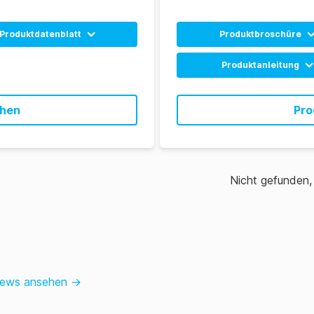
Produktdatenblatt
Produktbroschüre
Englisch
Allergen Product Range
Produktanleitung
Spanisch
Allergen Product Range
Englisch
ehen
Pro
Spanisch
Nicht gefunden
News ansehen
→