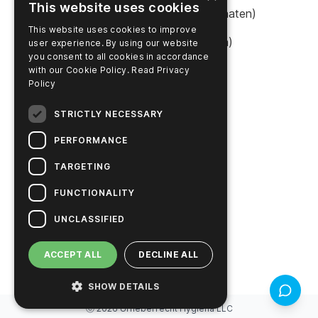
This website uses cookies
Online einkaufen (Vereinigte Staaten)
This website uses cookies to improve
Online einkaufen (Australien)
user experience. By using our website
you consent to all cookies in accordance
with our Cookie Policy.
Read Privacy
Policy
UNTERNEHMEN
STRICTLY NECESSARY
Kontaktieren Sie uns
PERFORMANCE
Karriere
TARGETING
News
FUNCTIONALITY
Hygiena's Story
UNCLASSIFIED
Nachhaltige Lösungen
ACCEPT ALL
DECLINE ALL
SHOW DETAILS
Rückmel
ⓒ
2026
Urheberrecht
Hygiena LLC