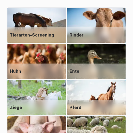
Tierarten-Screening
Rinder
Huhn
Ente
Ziege
Pferd