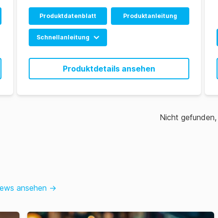
Produktdatenblatt
Produktanleitung
Schnellanleitung
foodproof Beer
Screening 2 LyoKit
Produktdetails ansehen
RRG (EN)
foodproof Beer
Screening 2 LyoKit
RRG (DP) (EN)
Nicht gefunden
News ansehen
→