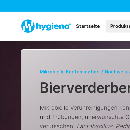
Startseite
Produkt
Mikrobielle Kontamination
/
Nachweis 
Bierverderbe
Mikrobielle Verunreinigungen könn
und Trübungen, unerwünschte G
verursachen.
Lactobacillus
,
Pedi