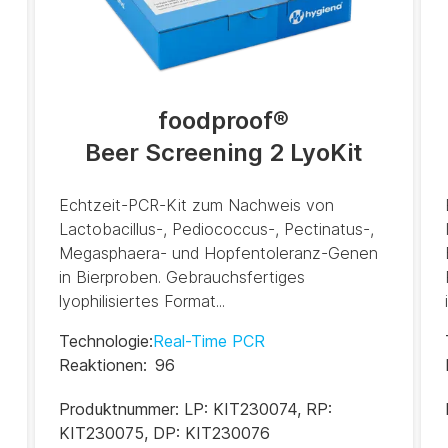
foodproof
®
Beer Screening 2 LyoKit
Echtzeit-PCR-Kit zum Nachweis von
Lactobacillus-, Pediococcus-, Pectinatus-,
Megasphaera- und Hopfentoleranz-Genen
in Bierproben. Gebrauchsfertiges
lyophilisiertes Format...
Technologie
:
Real-Time PCR
Reaktionen
:
96
Produktnummer:
LP: KIT230074, RP:
KIT230075, DP: KIT230076