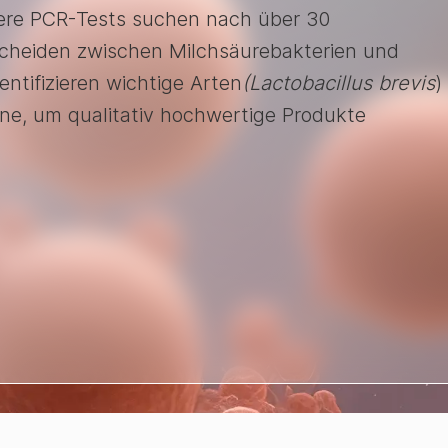
ere PCR-Tests suchen nach über 30
rscheiden zwischen Milchsäurebakterien und
entifizieren wichtige Arten
(Lactobacillus brevis
)
ne, um qualitativ hochwertige Produkte