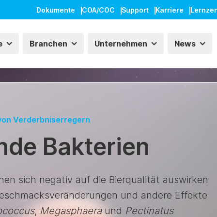
Dokumente
COA/COC
Support
Karriere
Lernze
e
Branchen
Unternehmen
News
von Verderbniserregern
nde Bakterien
en sich negativ auf die Bierqualität auswirken
eschmacksveränderungen und andere Effekte
ococcus
,
Megasphaera
und
Pectinatus