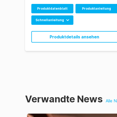
Produktdatenblatt
Produktanleitung
Schnellanleitung
foodproof Beer
Screening 1 LyoKit
Produktdetails ansehen
RRG (EN)
foodproof Beer
Screening 1 LyoKit
RRG (DP) (EN)
Verwandte News
Alle 