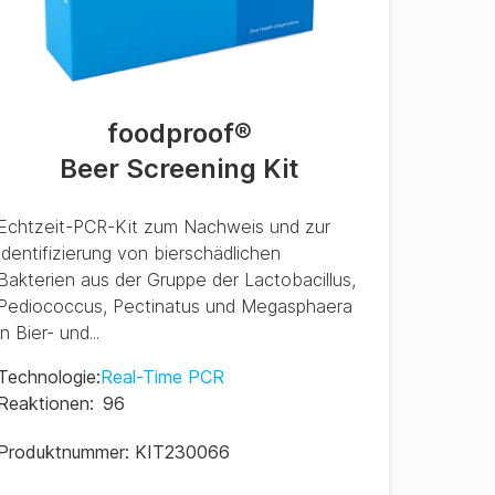
foodproof
®
Beer Screening Kit
Echtzeit-PCR-Kit zum Nachweis und zur
Identifizierung von bierschädlichen
Bakterien aus der Gruppe der Lactobacillus,
Pediococcus, Pectinatus und Megasphaera
in Bier- und...
Technologie
:
Real-Time PCR
Reaktionen
:
96
Produktnummer:
KIT230066