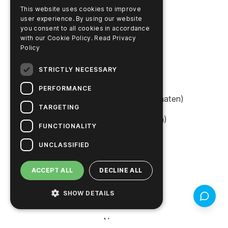
This website uses cookies to improve
user experience. By using our website
PRODUKTE
you consent to all cookies in accordance
Support
with our Cookie Policy.
Read Privacy
Policy
Produkt-Finder
STRICTLY NECESSARY
SureTrend Login
PERFORMANCE
Online einkaufen (Vereinigte Staaten)
TARGETING
Online einkaufen (Australien)
FUNCTIONALITY
UNCLASSIFIED
UNTERNEHMEN
ACCEPT ALL
DECLINE ALL
Kontaktieren Sie uns
SHOW DETAILS
Rückmel
Karriere
News