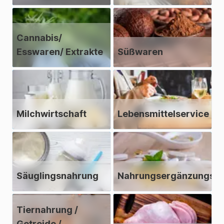
Cannabis/
Esswaren/ Extrakte
Süßwaren
Milchwirtschaft
Lebensmittelservice
Säuglingsnahrung
Nahrungsergänzungsmi
Tiernahrung /
Getreide /