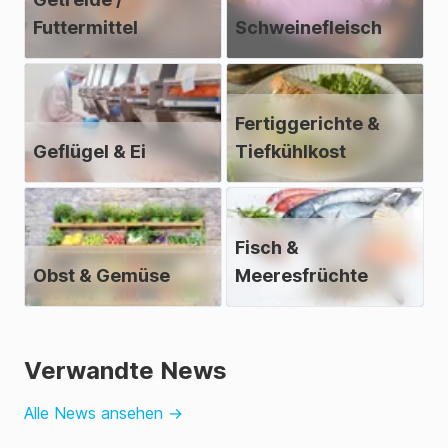
Futtermittel
Schweinefleisch
Fertiggerichte &
Geflügel & Ei
Tiefkühlkost
Fisch &
Obst & Gemüse
Meeresfrüchte
Verwandte News
Alle News ansehen
→