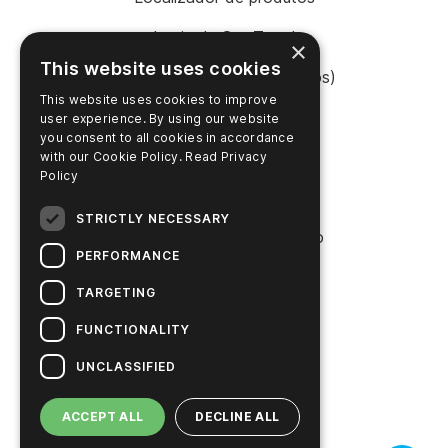
Login da SureTrend
×
This website uses cookies
Shop Online (Estados Unidos)
This website uses cookies to improve
Shop Online (Austrália)
user experience. By using our website
you consent to all cookies in accordance
with our Cookie Policy.
Read Privacy
Policy
EMPRESA
STRICTLY NECESSARY
Entre em contato conosco
PERFORMANCE
Carreiras
TARGETING
Notícias
FUNCTIONALITY
História da Hygiena
UNCLASSIFIED
Soluções sustentáveis
ACCEPT ALL
DECLINE ALL