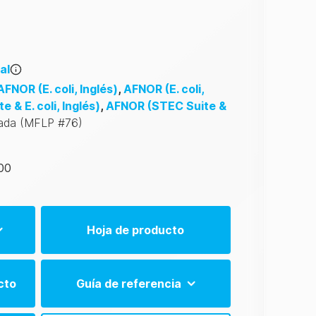
al
AFNOR
(E. coli, Inglés)
,
AFNOR
(E. coli,
 & E. coli, Inglés)
,
AFNOR
(STEC Suite &
ada
(MFLP #76)
00
Hoja de producto
EN)
cto
Guía de referencia
PT)