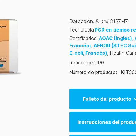
Detección
:
E. coli
O157:H7
Tecnología
:
PCR en tiempo re
Certificados
:
AOAC
(Inglés)
,
Francés)
,
AFNOR
(STEC Suite
E. coli, Francés)
,
Health Can
Reacciones
:
96
Número de producto
:
KIT20
Folleto del producto
BAX System Q7 Brochure (
Instrucciones del produ
BAX System Q7 Brochure (