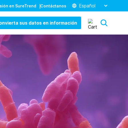
Español
esión en SureTrend
Contáctanos
onvierta sus datos en información