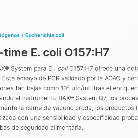
atógenos
/
Escherichia coli
-time E. coli O157:H7
BAX® System para E
. coli
O157:H7 ofrece una dete
 Este ensayo de PCR validado por la AOAC y cert
4
iones tan bajas como 10
ufc/mL tras el enriquec
ando el instrumento BAX® System Q7, los proces
amente la carne de vacuno cruda, los productos l
zada con una sensibilidad y especificidad proba
as de seguridad alimentaria.