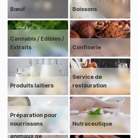
Bœuf
Boissons
Cannabis / Edibles /
Extraits
Confiserie
Service de
Produits laitiers
restauration
Préparation pour
nourrissons
Nutraceutique
Aliments pour
animaux de