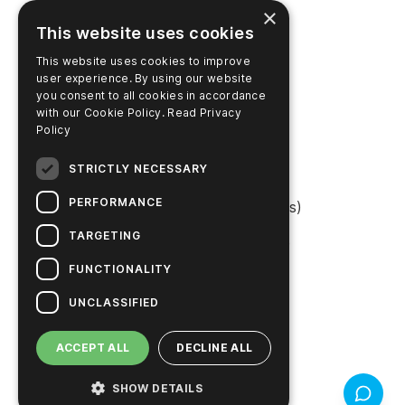
×
This website uses cookies
This website uses cookies to improve
PRODUITS
user experience. By using our website
you consent to all cookies in accordance
Soutien
with our Cookie Policy.
Read Privacy
Policy
Recherche de produits
STRICTLY NECESSARY
Login SureTrend
PERFORMANCE
Boutique en ligne (États-Unis)
TARGETING
Acheter en ligne (Australie)
FUNCTIONALITY
UNCLASSIFIED
ENTREPRISE
ACCEPT ALL
DECLINE ALL
Contactez nous
Carrières
SHOW DETAILS
Retour d