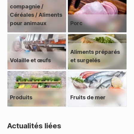
compagnie /
Céréales / Aliments
pour animaux
Porc
Aliments préparés
Volaille et œufs
et surgelés
Produits
Fruits de mer
Actualités liées