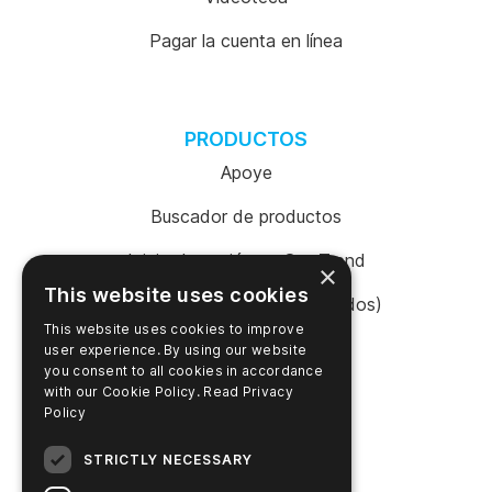
Pagar la cuenta en línea
PRODUCTOS
Apoye
Buscador de productos
Inicio de sesión en SureTrend
×
This website uses cookies
Tienda en línea (Estados Unidos)
This website uses cookies to improve
Tienda en línea (Australia)
user experience. By using our website
you consent to all cookies in accordance
with our Cookie Policy.
Read Privacy
Policy
EMPRESA
STRICTLY NECESSARY
Contacte con nosotros