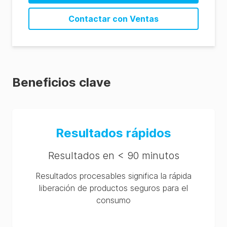
Helica® Total Aflatoxin (Rapid) ELISA SDS (EN-
Contactar con Ventas
us)
Helica® Total Aflatoxin (Rapid) ELISA SDS (EN-
eu)
Helica® Total Aflatoxin (Rapid) ELISA SDS (ZH-
Beneficios clave
cn)
Resultados rápidos
Resultados en < 90 minutos
Resultados procesables significa la rápida
liberación de productos seguros para el
consumo