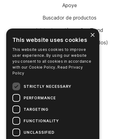
Apoye
Buscador de productos
Inicio de sesión en SureTrend
×
This website uses cookies
Tienda en línea (Estados Unidos)
This website uses cookies to improve
Tienda en línea (Australia)
user experience. By using our website
you consent to all cookies in accordance
with our Cookie Policy.
Read Privacy
Policy
EMPRESA
STRICTLY NECESSARY
Contacte con nosotros
PERFORMANCE
Carreras profesionales
TARGETING
Noticias
FUNCTIONALITY
Historia de Hygiena
UNCLASSIFIED