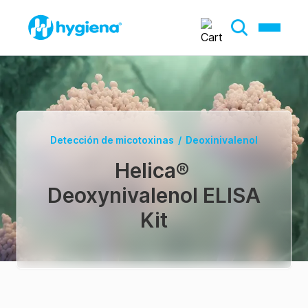
Detección de micotoxinas
/
Deoxinivalenol
Helica
®
Deoxynivalenol ELISA
Kit