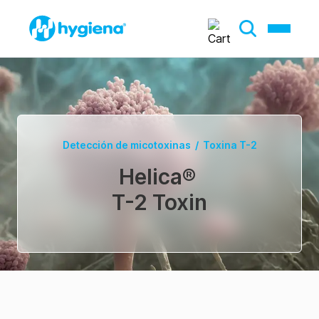
Detección de micotoxinas
/
Toxina T-2
Helica
®
T-2 Toxin