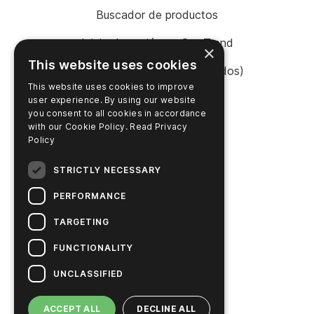
Buscador de productos
Inicio de sesión en SureTrend
×
This website uses cookies
Tienda en línea (Estados Unidos)
This website uses cookies to improve
Tienda en línea (Australia)
user experience. By using our website
you consent to all cookies in accordance
with our Cookie Policy.
Read Privacy
Policy
EMPRESA
STRICTLY NECESSARY
Contacte con nosotros
PERFORMANCE
Carreras profesionales
TARGETING
Noticias
FUNCTIONALITY
Historia de Hygiena
UNCLASSIFIED
Soluciones sostenibles
ACCEPT ALL
DECLINE ALL