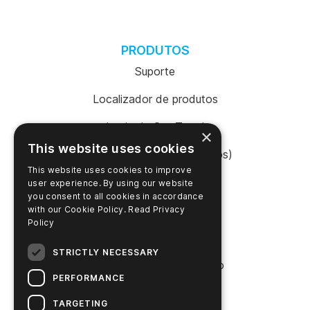
PRODUTOS
Suporte
Localizador de produtos
Login da SureTrend
×
This website uses cookies
Shop Online (Estados Unidos)
This website uses cookies to improve
Shop Online (Austrália)
user experience. By using our website
you consent to all cookies in accordance
with our Cookie Policy.
Read Privacy
Policy
EMPRESA
STRICTLY NECESSARY
Entre em contato conosco
PERFORMANCE
Carreiras
TARGETING