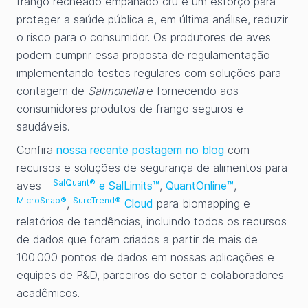
frango recheado empanado cru é um esforço para
proteger a saúde pública e, em última análise, reduzir
o risco para o consumidor. Os produtores de aves
podem cumprir essa proposta de regulamentação
implementando testes regulares com soluções para
contagem de
Salmonella
e fornecendo aos
consumidores produtos de frango seguros e
saudáveis.
Confira
nossa recente postagem no blog
com
recursos e soluções de segurança de alimentos para
SalQuant®
aves -
e SalLimits™
,
QuantOnline™
,
MicroSnap®
SureTrend®
,
Cloud
para biomapping e
relatórios de tendências, incluindo todos os recursos
de dados que foram criados a partir de mais de
100.000 pontos de dados em nossas aplicações e
equipes de P&D, parceiros do setor e colaboradores
acadêmicos.