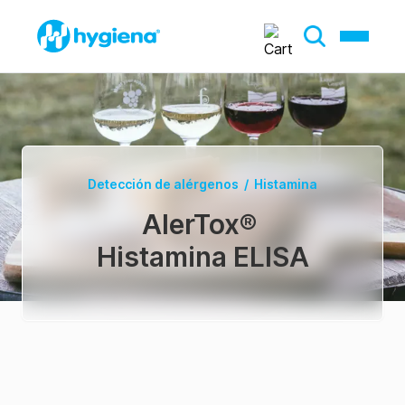
Detección de alérgenos
/
Histamina
AlerTox
®
Histamina ELISA