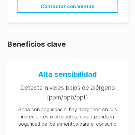
AlerTox® ELISA Histamine (96 wells) KIT3065
Contactar con Ventas
SDS (ES-es)
AlerTox® ELISA Histamine (96 wells) KIT3065
SDS (BR-pt)
AlerTox® ELISA Histamine (96 wells) KIT3065
Beneficios clave
SDS (TH-th)
AlerTox® ELISA Histamine (96 wells) KIT3065
SDS (MX-es)
Alta sensibilidad
AlerTox® ELISA Histamine (96 wells) KIT3065
SDS (GB-en)
Detecta niveles bajos de alérgeno
AlerTox® ELISA Histamine (96 wells) KIT3065
(ppm/ppb/ppt)
SDS (FR-fr)
Sepa con seguridad si hay alérgenos en sus
AlerTox® ELISA Histamine (96 wells) KIT3065
SDS (DE-de)
ingredientes o productos, garantizando la
seguridad de los alimentos para el consumo
AlerTox® ELISA Histamine (96 wells) KIT3065
SDS (CN-zh)