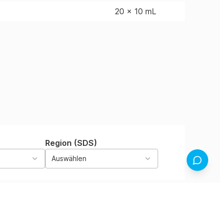
20 x 10 mL
Region (SDS)
Auswählen
Rückmel
ien
Sprache
Region (SDS)