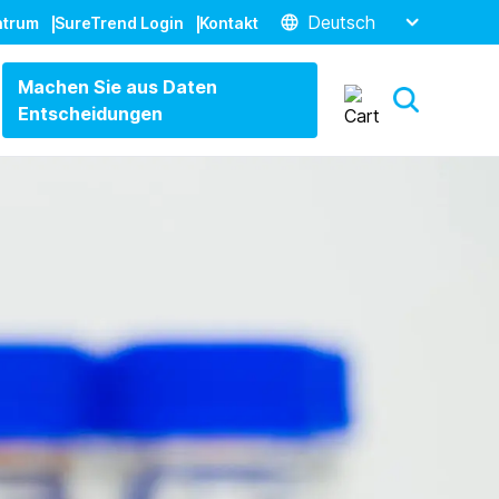
Deutsch
ntrum
SureTrend Login
Kontakt
Machen Sie aus Daten
Entscheidungen