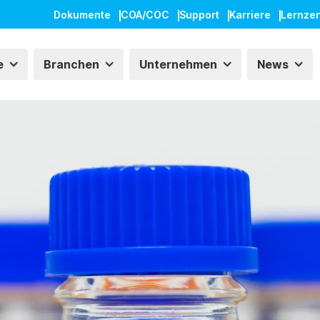
Dokumente
COA/COC
Support
Karriere
Lernze
e
Branchen
Unternehmen
News