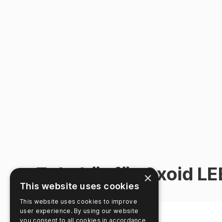
Zubehör für Oxoid L
×
This website uses cookies
This website uses cookies to improve
Produkt Nr.
Produkt
user experience. By using our website
you consent to all cookies in accordance