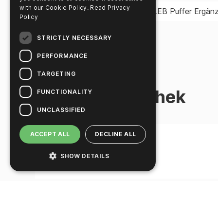
with our Cookie Policy.
Read Privacy
MED2000
Oxoid™ 24 LEB Puffer Ergän
Policy
STRICTLY NECESSARY
PERFORMANCE
TARGETING
Produktbibliothek
FUNCTIONALITY
UNCLASSIFIED
ACCEPT ALL
DECLINE ALL
SHOW DETAILS
Titel