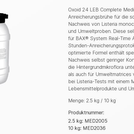
Oxoid 24 LEB Complete Media 
Anreicherungsbrühe für die s
Nachweis von Listeria monocy
und Umweltproben. Diese sel
für BAX® System Real-Time As
Stunden-Anreicherungsprotok
optimierte Formel enthält spe
Nachweis selbst geringer Kon
die Hintergrundmikroflora unt
als auch für Umweltmatrices v
bei Listeria-Tests mit einem M
Lebensmittelprodukte und Um
Menge
:
2.5 kg / 10 kg
Produktnummer
:
2.5 kg: MED2005
10 kg: MED2036