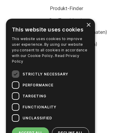
Produkt-Finder
SureTrend Login
×
This website uses cookies
Online einkaufen (Vereinigte Staaten)
This website uses cookies to improve
Online einkaufen (Australien)
user experience. By using our website
you consent to all cookies in accordance
with our Cookie Policy.
Read Privacy
Policy
UNTERNEHMEN
STRICTLY NECESSARY
Kontaktieren Sie uns
PERFORMANCE
Karriere
TARGETING
News
FUNCTIONALITY
Hygiena's Story
UNCLASSIFIED
Nachhaltige Lösungen
ACCEPT ALL
DECLINE ALL