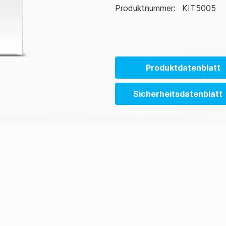
Produktnummer
:
KIT5005
Produktdatenblatt
Sicherheitsdatenblatt
Helica® Aflatoxin B1 (Low Ma
ELISA SDS (EN-us)
Helica® Aflatoxin B1 (Low Ma
ELISA SDS (EN-eu)
Helica® Aflatoxin B1 (Low Ma
ELISA SDS (EN-cn)