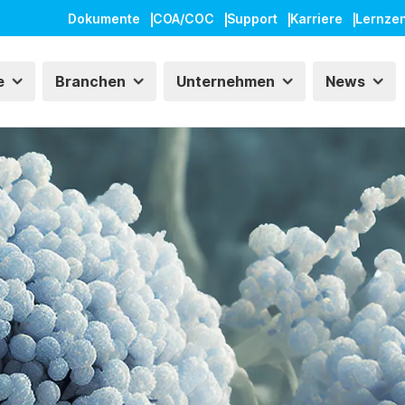
Dokumente
COA/COC
Support
Karriere
Lernze
e
Branchen
Unternehmen
News