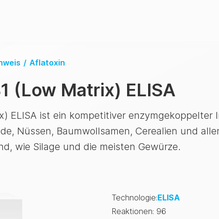
hweis
/
Aflatoxin
B1 (Low Matrix) ELISA
ix) ELISA ist ein kompetitiver enzymgekoppelter
ide, Nüssen, Baumwollsamen, Cerealien und alle
nd, wie Silage und die meisten Gewürze.
Technologie
:
ELISA
Reaktionen
:
96