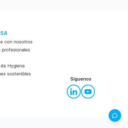
ESA
e con nosotros
s profesionales
s
a de Hygiena
nes sostenibles
Síguenos
Comenta