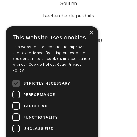
Soutien
Recherche de produits
Login SureTrend
×
This website uses cookies
Boutique en ligne (États-Unis)
This website uses cookies to improve
Acheter en ligne (Australie)
user experience. By using our website
you consent to all cookies in accordance
with our Cookie Policy.
Read Privacy
Policy
ENTREPRISE
STRICTLY NECESSARY
Contactez nous
PERFORMANCE
Carrières
TARGETING
Actualités
FUNCTIONALITY
L'histoire d'Hygiena
UNCLASSIFIED