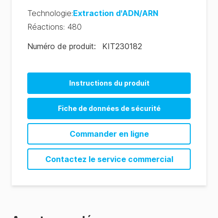
Technologie
:
Extraction d'ADN/ARN
Réactions
:
480
Numéro de produit
:
KIT230182
Instructions du produit
Fiche de données de sécurité
foodproof® Magnetic Preparation Kit III SDS
Commander en ligne
(EN)
foodproof® Magnetic Preparation Kit III SDS
Contactez le service commercial
(DE-de)