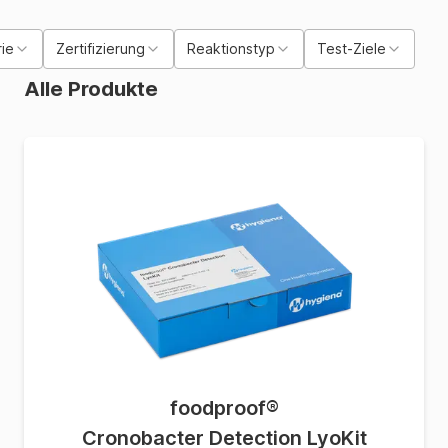
ie
Zertifizierung
Reaktionstyp
Test-Ziele
Alle Produkte
foodproof
®
Cronobacter Detection LyoKit