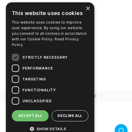
×
UNTERNEHMEN
This website uses cookies
Kontaktieren Sie uns
This website uses cookies to improve
user experience. By using our website
Karriere
you consent to all cookies in accordance
with our Cookie Policy.
Read Privacy
News
Policy
Hygiena's Story
STRICTLY NECESSARY
Nachhaltige Lösungen
PERFORMANCE
TARGETING
FUNCTIONALITY
ⓒ
2026
Urheberrecht
Hygiena LLC
UNCLASSIFIED
ACCEPT ALL
DECLINE ALL
SHOW DETAILS
Rückme