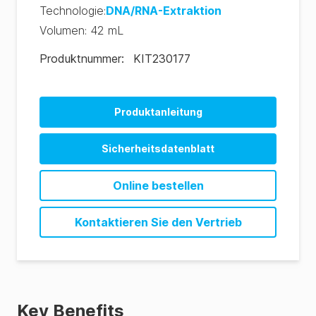
Technologie
:
DNA/RNA-Extraktion
Volumen
:
42 mL
Produktnummer
:
KIT230177
Produktanleitung
Basic
Sicherheitsdatenblatt
Aspergillus
foodproof® StarPrep® Two Kit SDS (EN)
Online bestellen
Beer Spoiling Bacteria
foodproof® StarPrep® Two Kit SDS (FR-fr)
Clostridium botulinum
Kontaktieren Sie den Vertrieb
Legionella
Listeria
Spoilage Yeasts
Key Benefits