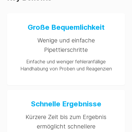
Yeast and Mold
Alicyclobacillus
Große Bequemlichkeit
StarPrep® Two Kit Yeast And Mold Product
Instructions-Chinese
Wenige und einfache
Pipettierschritte
Einfache und weniger fehleranfällige
Handhabung von Proben und Reagenzien
Schnelle Ergebnisse
Kürzere Zeit bis zum Ergebnis
ermöglicht schnellere