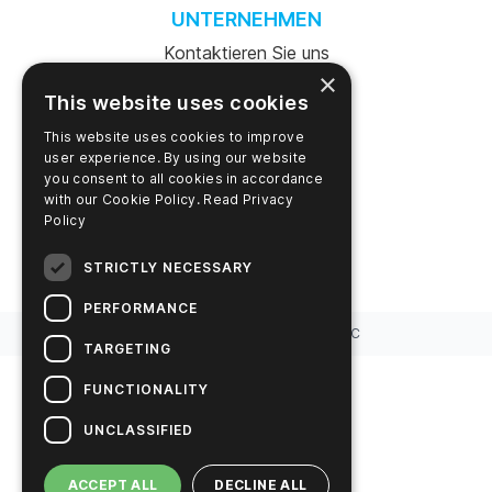
UNTERNEHMEN
Kontaktieren Sie uns
×
Karriere
This website uses cookies
This website uses cookies to improve
News
user experience. By using our website
you consent to all cookies in accordance
Hygiena's Story
with our Cookie Policy.
Read Privacy
Policy
Nachhaltige Lösungen
STRICTLY NECESSARY
PERFORMANCE
ⓒ
2026
Urheberrecht
Hygiena LLC
TARGETING
FUNCTIONALITY
UNCLASSIFIED
ACCEPT ALL
DECLINE ALL