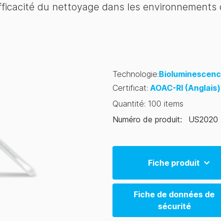
l'efficacité du nettoyage dans les environnements 
Technologie
:
Bioluminescen
Certificat
:
AOAC-RI
(Anglais)
Quantité
:
100 items
Numéro de produit
:
US2020
Fiche produit
UltraSnap Product Sheet (
Fiche de données de
sécurité
UltraSnap Product Sheet (