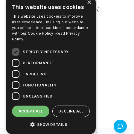
×
This website uses cookies
Boutique en ligne (États-Unis)
This website uses cookies to improve
Acheter en ligne (Australie)
user experience. By using our website
you consent to all cookies in accordance
with our Cookie Policy.
Read Privacy
Policy
ENTREPRISE
STRICTLY NECESSARY
Contactez nous
PERFORMANCE
Carrières
TARGETING
Actualités
FUNCTIONALITY
L'histoire d'Hygiena
UNCLASSIFIED
Solutions durables
ACCEPT ALL
DECLINE ALL
SHOW DETAILS
Retour d
ⓒ
2026
Droit d'auteur
Hygiena LLC