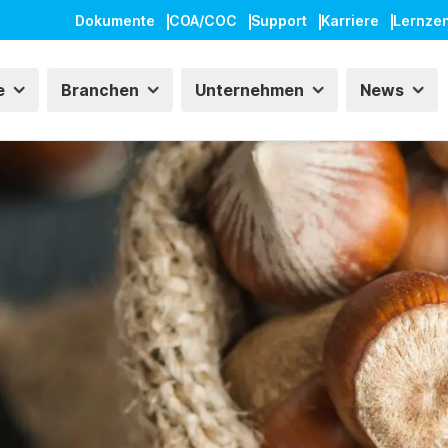
Dokumente
COA/COC
Support
Karriere
Lernze
e
Branchen
Unternehmen
News