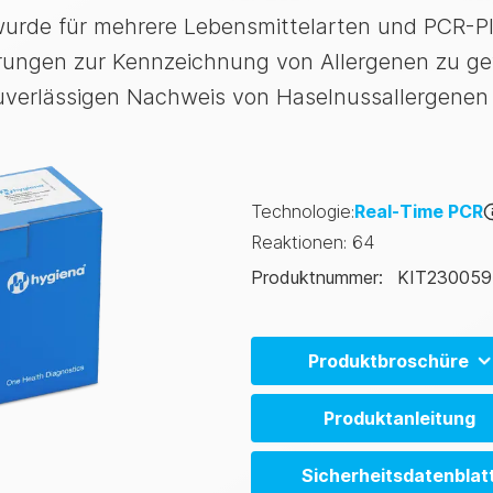
urde für mehrere Lebensmittelarten und PCR-Pla
erungen zur Kennzeichnung von Allergenen zu gew
 zuverlässigen Nachweis von Haselnussallergenen
Technologie
:
Real-Time PCR
Reaktionen
:
64
Produktnummer
:
KIT230059
Produktbroschüre
Allergen Product Range (E
Produktanleitung
Allergen Product Range (C
Sicherheitsdatenblat