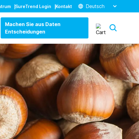
Deutsch
ntrum
SureTrend Login
Kontakt
Machen Sie aus Daten
Entscheidungen