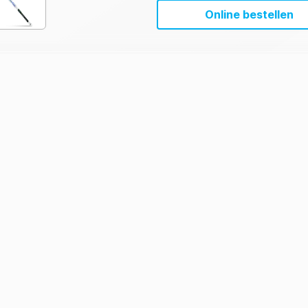
MicroSnap Coliform & E. co
Online bestellen
Enrichment & Detection Dev
Instructions (EN)
MicroSnap Coliform & E. co
Enrichment & Detection Dev
Instructions (ES)
MicroSnap Coliform & E. co
Enrichment & Detection Dev
Instructions (PT)
MicroSnap Coliform & E. co
Enrichment & Detection Dev
Instructions (ZH)