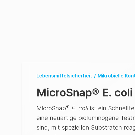
Lebensmittelsicherheit
/
Mikrobielle Kon
MicroSnap
®
E. coli
®
MicroSnap
E. coli
ist ein Schnell
eine neuartige bioluminogene Testr
sind, mit speziellen Substraten re