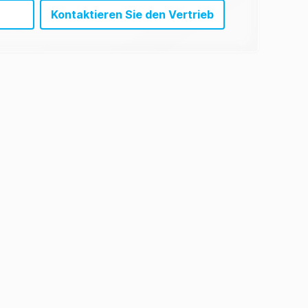
Bitte sehen Sie sich die
li
Kontaktieren Sie den Vertrieb
Produktbibliothek an
ice
li
ice
li
ice
li
ice