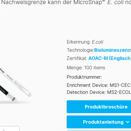
®
er Nachweisgrenze kann der MicroSnap
E. coli
no
Erkennung
:
E.coli
Technologie
:
Biolumineszenz
Zertifikat
:
AOAC-RI
(Englisch
Menge
:
100 items
Produktnummer
:
Enrichment Device: MS1-CEC
Detection Device: MS2-ECOL
Produktbroschüre
Produktanleitung