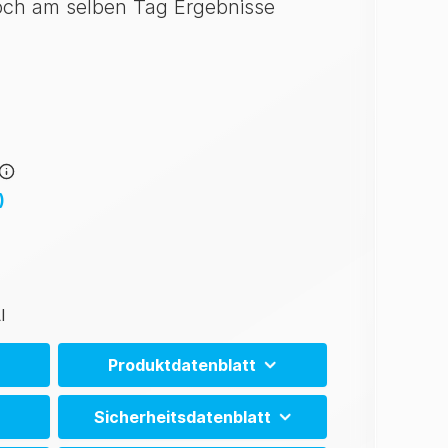
ch am selben Tag Ergebnisse
)
I
Produktdatenblatt
MicroSnap E. coli Product Sheet (CN)
Sicherheitsdatenblatt
MicroSnap E. coli Product Sheet