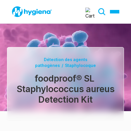
Détection des agents
pathogènes
/
Staphylocoque
foodproof® SL
Staphylococcus aureus
Detection Kit