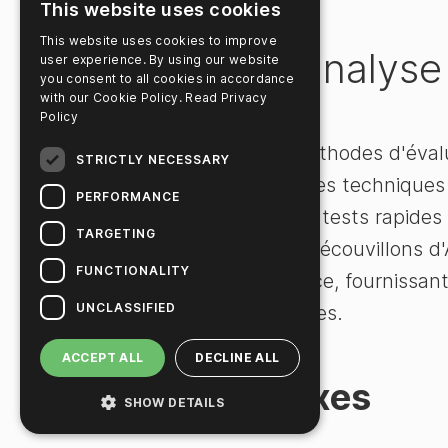
This website uses cookies
Vidéo de démonstration
This website uses cookies to improve
Méthodes d'analyse 
user experience. By using our website
you consent to all cookies in accordance
with our Cookie Policy.
Read Privacy
Policy
Cette vidéo explore les méthodes d'éval
STRICTLY NECESSARY
alimentaire. Elle compare les techniques
PERFORMANCE
tandem et la PCR avec les tests rapides su
TARGETING
de protéines totales et les écouvillons d'
FUNCTIONALITY
sensibilité et la performance, fournissant
UNCLASSIFIED
du nettoyage des allergènes.
ACCEPT ALL
DECLINE ALL
Vidéos connexes
SHOW DETAILS