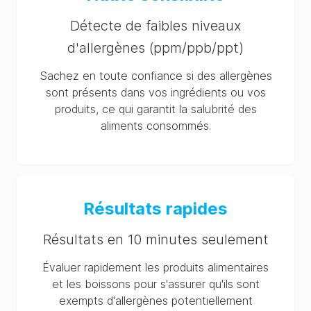
AlerTox Sticks (Total
Milk, BLG, Casein and
Détecte de faibles niveaux
Egg) Extraction Buffer
SDS (MX-es)
d'allergènes (ppm/ppb/ppt)
AlerTox Sticks (Total
Sachez en toute confiance si des allergènes
Milk, BLG, Casein and
sont présents dans vos ingrédients ou vos
Egg) Extraction Buffer
produits, ce qui garantit la salubrité des
SDS (CN-zh)
aliments consommés.
AlerTox Sticks (Total
Milk, BLG, Casein and
Egg) Extraction Buffer
SDS (DE-de)
AlerTox Sticks (Total
Résultats rapides
Milk, BLG, Casein and
Egg) Extraction Buffer
Résultats en 10 minutes seulement
SDS (ES-es)
Évaluer rapidement les produits alimentaires
AlerTox Sticks (Total
et les boissons pour s'assurer qu'ils sont
Milk, BLG, Casein and
exempts d'allergènes potentiellement
Egg) Extraction Buffer