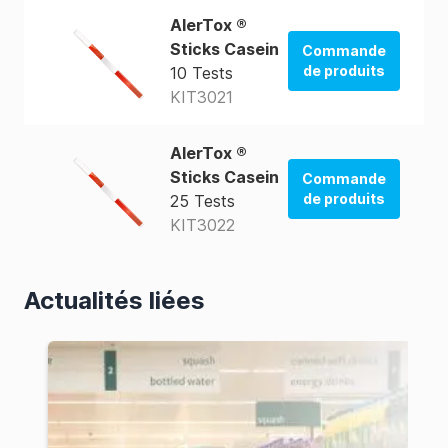
AlerTox ®
Sticks Casein
Commande
de produits
10 Tests
KIT3021
La boutique
des États-Unis
AlerTox ®
La boutique
Sticks Casein
Commande
d'Australie
de produits
25 Tests
KIT3022
La boutique
des États-Unis
Actualités liées
La boutique
d'Australie