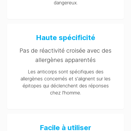
SDS (FR-fr)
dangereux.
AlerTox Sticks (Total
Milk, BLG, Casein and
Egg) Extraction Buffer
SDS (CA-en)
Haute spécificité
AlerTox Sticks (Total
Milk, BLG, Casein and
Pas de réactivité croisée avec des
Egg) Extraction Buffer
SDS (BR-pt)
allergènes apparentés
AlerTox Sticks (Total
Les anticorps sont spécifiques des
Milk, BLG, Casein and
allergènes concernés et s'alignent sur les
Egg) Extraction Buffer
épitopes qui déclenchent des réponses
SDS (AU-en)
chez l'homme.
Facile à utiliser