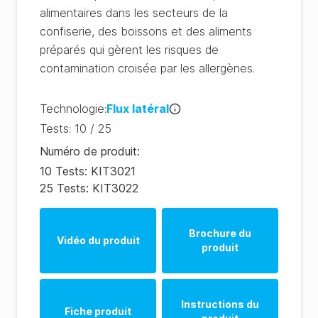
alimentaires dans les secteurs de la
confiserie, des boissons et des aliments
préparés qui gèrent les risques de
contamination croisée par les allergènes.
Technologie
:
Flux latéral
Tests
:
10 / 25
Numéro de produit
:
10 Tests: KIT3021
25 Tests: KIT3022
Brochure du
Vidéo du produit
produit
Allergen Product
Range (EN)
Instructions du
Fiche produit