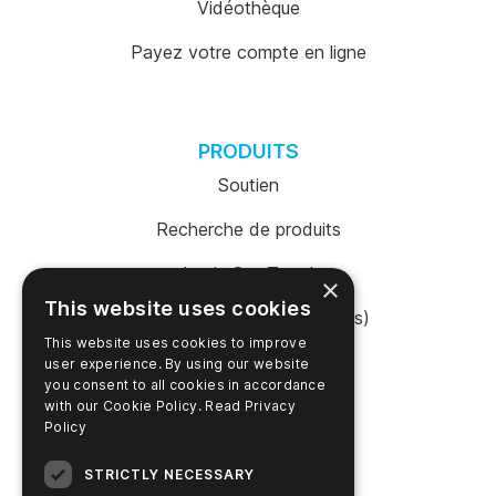
Vidéothèque
Payez votre compte en ligne
PRODUITS
Soutien
Recherche de produits
Login SureTrend
×
This website uses cookies
Boutique en ligne (États-Unis)
This website uses cookies to improve
Acheter en ligne (Australie)
user experience. By using our website
you consent to all cookies in accordance
with our Cookie Policy.
Read Privacy
Policy
ENTREPRISE
STRICTLY NECESSARY
Contactez nous