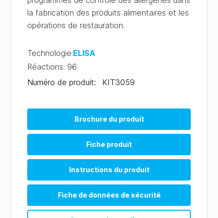
programmes de contrôle des allergènes dans
la fabrication des produits alimentaires et les
opérations de restauration.
Technologie
:
ELISA
Réactions
:
96
Numéro de produit
:
KIT3059
Brochure du produit
Allergen Product Range (EN)
Fiche produit
Allergen Product Range (CN)
AlerTox ELISA Product Sheet (EN)
Instructions du produit
AlerTox ELISA Product Sheet (ES)
AlerTox ELISA Crustacean Instructions (EN)
Fiche de données de sécurité
AlerTox ELISA Crustacean Instructions (ES)